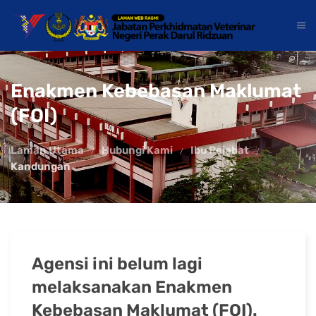
Enakmen Kebebasan Maklumat
(FOI)
Laman Utama
Hubungi Kami
Ibu Pejabat
Kandungan
Agensi ini belum lagi
melaksanakan Enakmen
Kebebasan Maklumat (FOI).