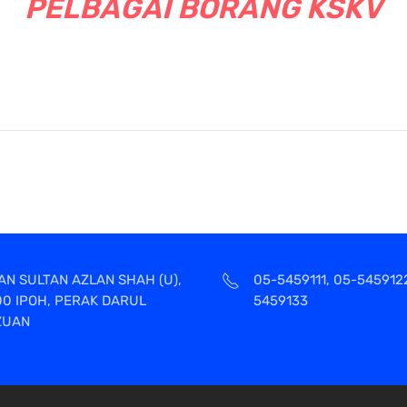
PELBAGAI BORANG KSKV
AN SULTAN AZLAN SHAH (U),
05-5459111, 05-545912
00 IPOH, PERAK DARUL
5459133
ZUAN