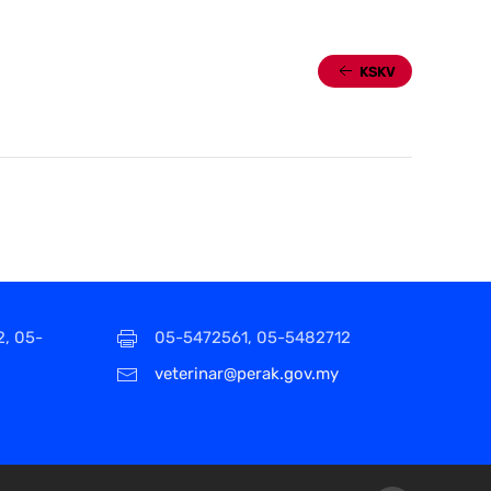
KSKV
2, 05-
05-5472561, 05-5482712
veterinar@perak.gov.my