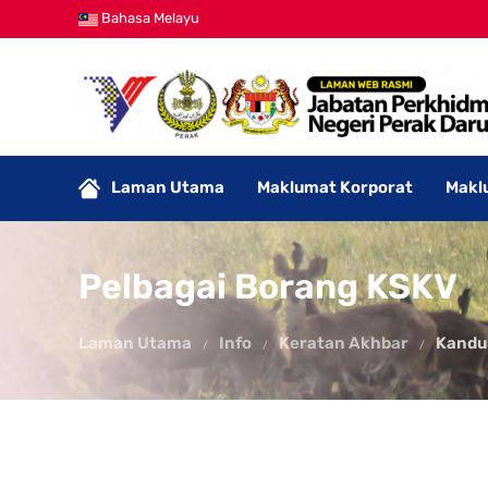
Bahasa Melayu
Laman Utama
Maklumat Korporat
Makl
Pelbagai Borang KSKV
Laman Utama
Info
Keratan Akhbar
Kandu