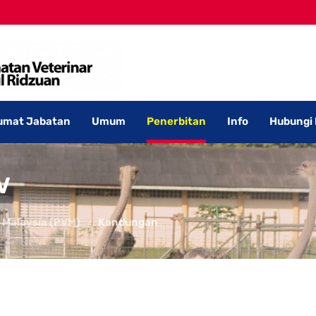
umat Jabatan
Umum
Penerbitan
Info
Hubungi
V
 Malaysia (PVM)
Kandungan