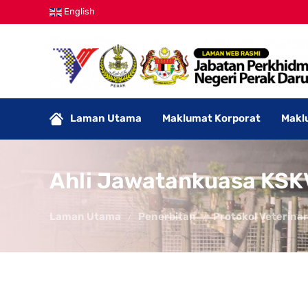
English
Laman Utama
Maklumat Korporat
Makl
Ahli Jawatankuasa KSK
Laman Utama
Penerbitan
Protokol Veterinar