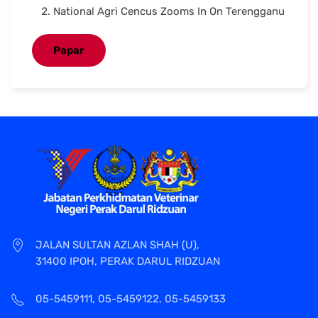
National Agri Cencus Zooms In On Terengganu
Papar
JALAN SULTAN AZLAN SHAH (U),
31400 IPOH, PERAK DARUL RIDZUAN
05-5459111, 05-5459122, 05-5459133