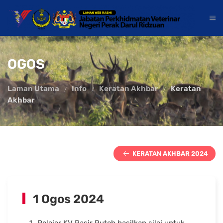
OGOS
Laman Utama
Info
Keratan Akhbar
Keratan
Akhbar
KERATAN AKHBAR 2024
1 Ogos 2024
Pelajar KV Pasir Puteh hasilkan silaj untuk