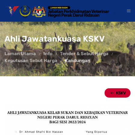
Ahli Jawatankuasa KSKV
Laman Utama
Info
Tender & Sebut Harga
Keputusan Sebut Harga
Kandungan
KSKV