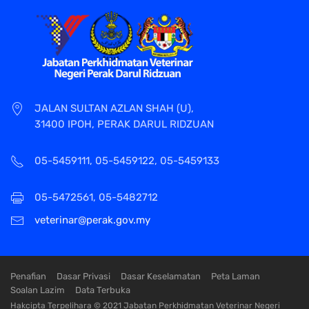
JALAN SULTAN AZLAN SHAH (U),
31400 IPOH, PERAK DARUL RIDZUAN
05-5459111, 05-5459122, 05-5459133
05-5472561, 05-5482712
veterinar@perak.gov.my
Penafian
Dasar Privasi
Dasar Keselamatan
Peta Laman
Soalan Lazim
Data Terbuka
Hakcipta Terpelihara © 2021 Jabatan Perkhidmatan Veterinar Negeri