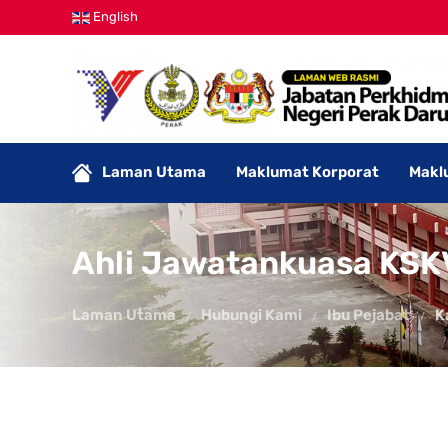
English
Laman Utama
Maklumat Korporat
Makl
Ahli Jawatankuasa KSK
Laman Utama
Hubungi Kami
Ibu Pejabat
K