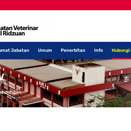
umat Jabatan
Umum
Penerbitan
Info
Hubungi
V
andungan