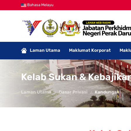
Bahasa Melayu
Laman Utama
Maklumat Korporat
Makl
Kelab Sukan & Kebajikan
Laman Utama
Dasar Privasi
Kandungan