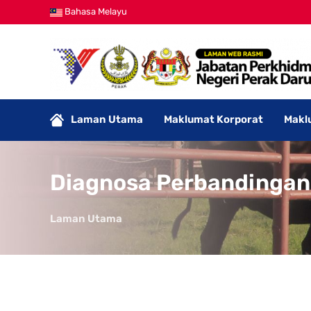
Bahasa Melayu
Laman Utama
Maklumat Korporat
Makl
Diagnosa Perbandingan
Laman Utama