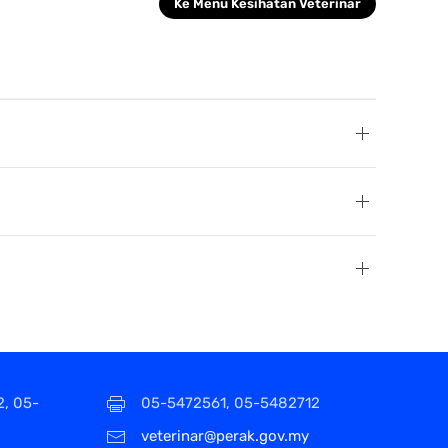
Ke Menu Kesihatan Veterinar
2, 05-
05-5472561, 05-5482712
veterinar@perak.gov.my