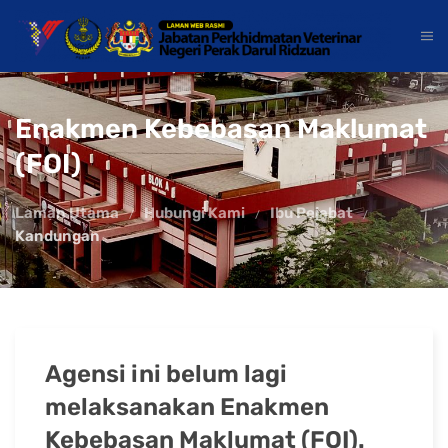
Enakmen Kebebasan Maklumat
(FOI)
Laman Utama
Hubungi Kami
Ibu Pejabat
Kandungan
Agensi ini belum lagi
melaksanakan Enakmen
Kebebasan Maklumat (FOI).