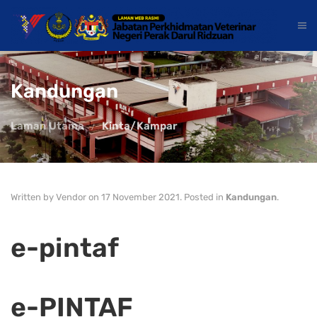
Kandungan
Laman Utama
Kinta/Kampar
Written by Vendor on
17 November 2021
. Posted in
Kandungan
.
e-pintaf
e-PINTAF