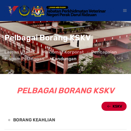
Pelbagai Borang KSKV
Laman Utama
Maklumat Korporat
Pencapaian
Piagam Pelanggan
Kandungan
PELBAGAI BORANG KSKV
KSKV
BORANG KEAHLIAN