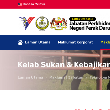
Bahasa Melayu
Laman Utama
Maklumat Korporat
Makl
Kelab Sukan & Kebajikan
Laman Utama
Maklumat Jabatan
Teknologi 