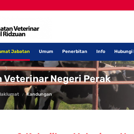
umat Jabatan
Umum
Penerbitan
Info
Hubungi
 Veterinar Negeri Perak
Maklumat
Kandungan