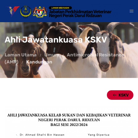
Ahli Jawatankuasa KSKV
Laman Utama
Umum
Antimicrobial Resistance
(AMR)
Kandungan
KSKV