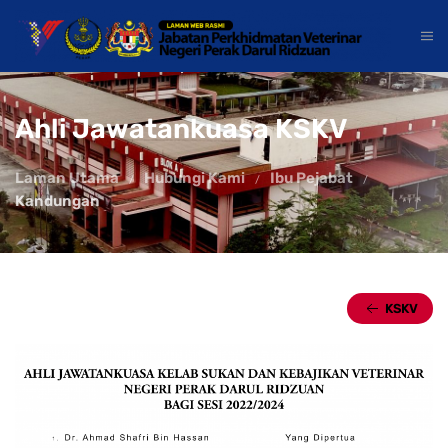
Ahli Jawatankuasa KSKV
Laman Utama
Hubungi Kami
Ibu Pejabat
Kandungan
KSKV