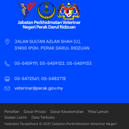
JALAN SULTAN AZLAN SHAH (U),
31400 IPOH, PERAK DARUL RIDZUAN
05-5459111, 05-5459122, 05-5459133
05-5472561, 05-5482712
veterinar@perak.gov.my
Penafian
Dasar Privasi
Dasar Keselamatan
Peta Laman
Soalan Lazim
Data Terbuka
Hakcipta Terpelihara © 2021 Jabatan Perkhidmatan Veterinar Negeri