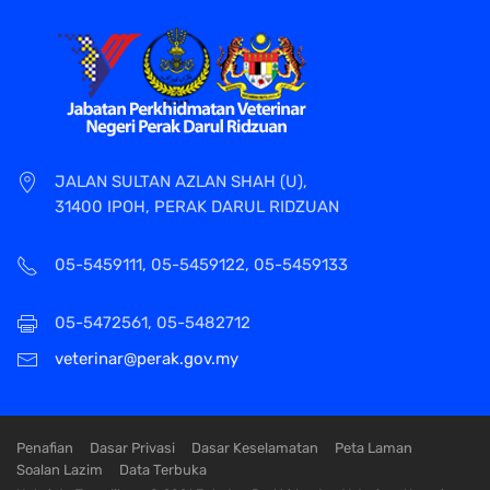
JALAN SULTAN AZLAN SHAH (U),
31400 IPOH, PERAK DARUL RIDZUAN
05-5459111, 05-5459122, 05-5459133
05-5472561, 05-5482712
veterinar@perak.gov.my
Penafian
Dasar Privasi
Dasar Keselamatan
Peta Laman
Soalan Lazim
Data Terbuka