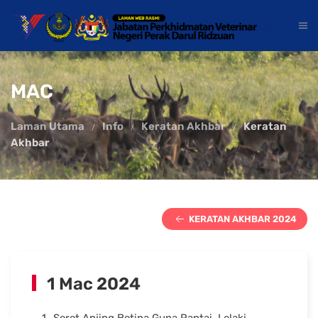
MAC
Laman Utama
Info
Keratan Akhbar
Keratan
Akhbar
KERATAN AKHBAR 2024
1 Mac 2024
Seret Anjing Betina Guna Rantai, Lelaki