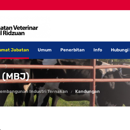
umat Jabatan
Umum
Penerbitan
Info
Hubungi
 (MBJ)
Pembangunan Industri Ternakan
Kandungan
.