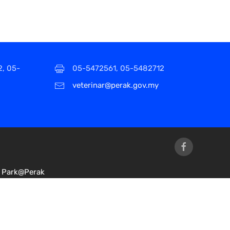
2, 05-
05-5472561, 05-5482712
veterinar@perak.gov.my
Park@Perak