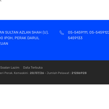
AN SULTAN AZLAN SHAH (U),
05-5459111, 05-545912
00 IPOH, PERAK DARUL
5459133
ZUAN
Soalan Lazim
Data Terbuka
ri Perak. Kemaskini :
20/07/26
• Jumlah Pelawat :
21286928