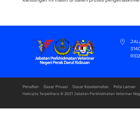
JAL
314
RID
Penafian
Dasar Privasi
Dasar Keselamatan
Peta Laman
Hakcipta Terpelihara © 2021 Jabatan Perkhidmatan Veterinar Nege