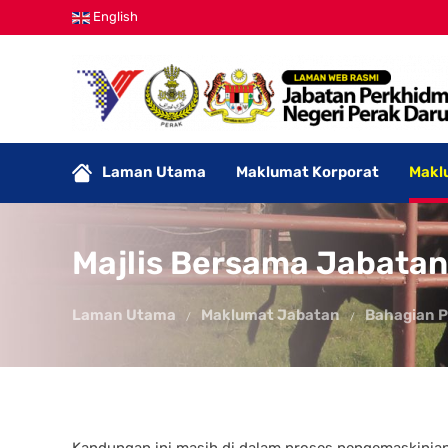
English
Laman Utama
Maklumat Korporat
Makl
Majlis Bersama Jabatan
Laman Utama
Maklumat Jabatan
Bahagian 
Kandungan ini masih di dalam proses pengemaskinian