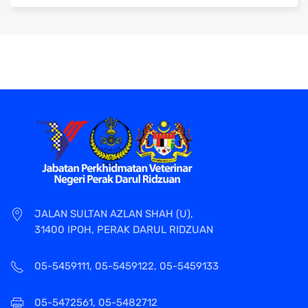
JALAN SULTAN AZLAN SHAH (U),
31400 IPOH, PERAK DARUL RIDZUAN
05-5459111, 05-5459122, 05-5459133
05-5472561, 05-5482712