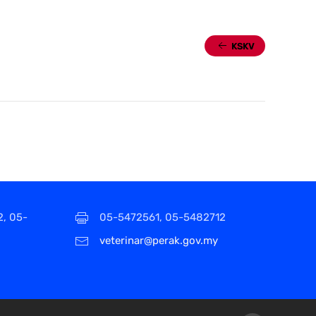
KSKV
2, 05-
05-5472561, 05-5482712
veterinar@perak.gov.my