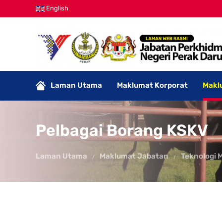
English
Laman Utama
Maklumat Korporat
Makl
Pelbagai Borang KSKV
Laman Utama
Maklumat Jabatan
Teknologi 