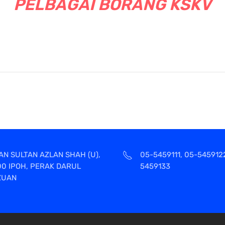
PELBAGAI BORANG KSKV
AN SULTAN AZLAN SHAH (U),
05-5459111, 05-545912
00 IPOH, PERAK DARUL
5459133
ZUAN