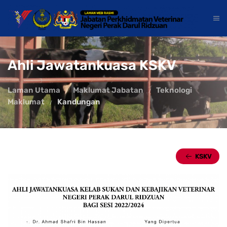
Ahli Jawatankuasa KSKV
Laman Utama
Maklumat Jabatan
Teknologi
Maklumat
Kandungan
KSKV