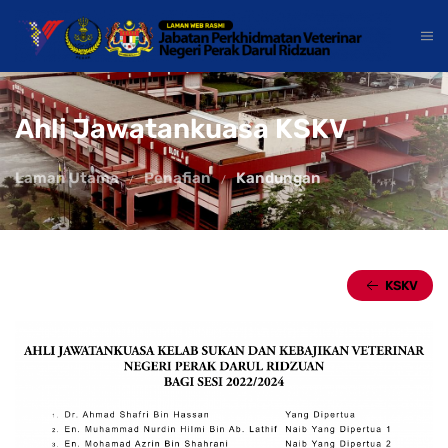
Ahli Jawatankuasa KSKV
Laman Utama
Penafian
Kandungan
KSKV