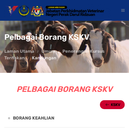
Pelbagai Borang KSKV
Laman Utama
Umum
Penerangan Kursus
Ternakan
Kandungan
PELBAGAI BORANG KSKV
KSKV
BORANG KEAHLIAN