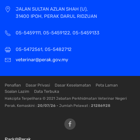
JALAN SULTAN AZLAN SHAH (U),
31400 IPOH, PERAK DARUL RIDZUAN
05-5459111, 05-5459122, 05-5459133
05-5472561, 05-5482712
veterinar@perak.gov.my
Penafian
Dasar Privasi
Dasar Keselamatan
Peta Laman
Soalan Lazim
Data Terbuka
Hakcipta Terpelihara © 2021 Jabatan Perkhidmatan Veterinar Negeri
Perak. Kemaskini :
20/07/26
• Jumlah Pelawat :
21286928
Park@Perak