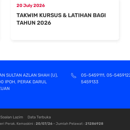
20 July 2026
TAKWIM KURSUS & LATIHAN BAGI
TAHUN 2026
AN SULTAN AZLAN SHAH (U),
05-5459111, 05-545912
00 IPOH, PERAK DARUL
5459133
ZUAN
Soalan Lazim
Data Terbuka
ri Perak. Kemaskini :
20/07/26
• Jumlah Pelawat :
21286928