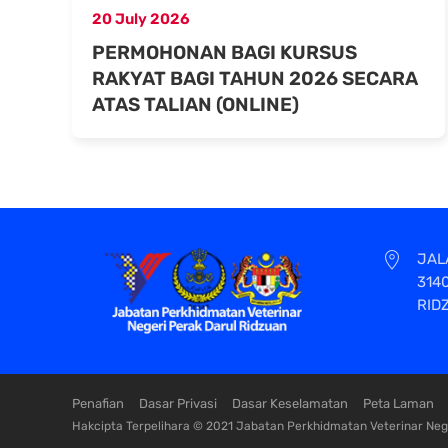
20 July 2026
PERMOHONAN BAGI KURSUS
RAKYAT BAGI TAHUN 2026 SECARA
ATAS TALIAN (ONLINE)
JAL
314
RID
Penafian
Dasar Privasi
Dasar Keselamatan
Peta Laman
Hakcipta Terpelihara © 2021 Jabatan Perkhidmatan Veterinar Nege