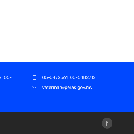
2, 05-
05-5472561, 05-5482712
veterinar@perak.gov.my