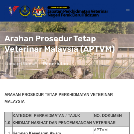
Arahan Prosedur Tetap
Veterinar Malaysia (APTVM)
Laman Utama
Penerbitan
ARAHAN PROSEDUR TETAP PERKHIDMATAN VETERINAR
MALAYSIA
KATEGORI PERKHIDMATAN / TAJUK
NO. DOKUMEN
1.0
KHIDMAT NASIHAT DAN PENGEMBANGAN VETERINAR
APTVM
1.1
Kempen Kesedaran Awam