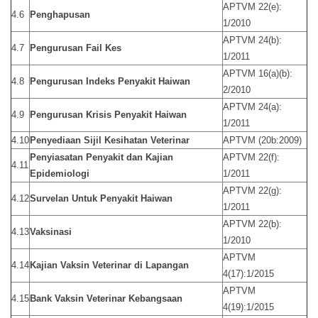
APTVM 22(e):
4.6
Penghapusan
1/2010
APTVM 24(b):
4.7
Pengurusan Fail Kes
1/2011
APTVM 16(a)(b):
4.8
Pengurusan Indeks Penyakit Haiwan
2/2010
APTVM 24(a):
4.9
Pengurusan Krisis Penyakit Haiwan
1/2011
4.10
Penyediaan Sijil Kesihatan Veterinar
APTVM (20b:2009)
Penyiasatan Penyakit dan Kajian
APTVM 22(f):
4.11
Epidemiologi
1/2011
APTVM 22(g):
4.12
Survelan Untuk Penyakit Haiwan
1/2011
APTVM 22(b):
4.13
Vaksinasi
1/2010
APTVM
4.14
Kajian Vaksin Veterinar di Lapangan
4(17):1/2015
APTVM
4.15
Bank Vaksin Veterinar Kebangsaan
4(19):1/2015