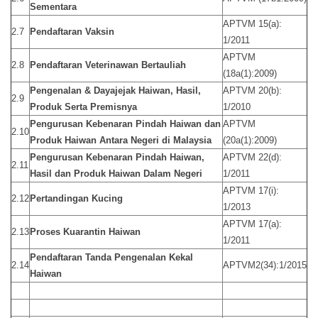
Sementara
APTVM 15(a):
2.7
Pendaftaran Vaksin
1/2011
APTVM
2.8
Pendaftaran Veterinawan Bertauliah
(18a(1):2009)
Pengenalan & Dayajejak Haiwan, Hasil,
APTVM 20(b):
2.9
Produk Serta Premisnya
1/2010
Pengurusan Kebenaran Pindah Haiwan dan
APTVM
2.10
Produk Haiwan Antara Negeri di Malaysia
(20a(1):2009)
Pengurusan Kebenaran Pindah Haiwan,
APTVM 22(d):
2.11
Hasil dan Produk Haiwan Dalam Negeri
1/2011
APTVM 17(i):
2.12
Pertandingan Kucing
1/2013
APTVM 17(a):
2.13
Proses Kuarantin Haiwan
1/2011
Pendaftaran Tanda Pengenalan Kekal
2.14
APTVM2(34):1/2015
Haiwan