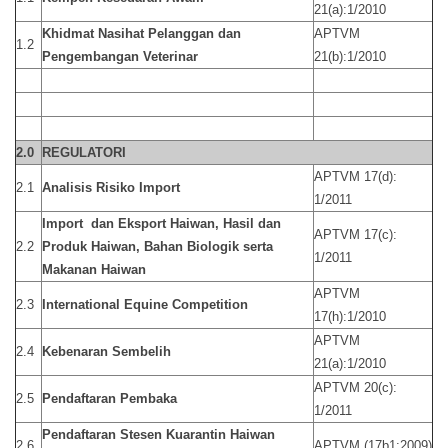
21(a):1/2010
Khidmat Nasihat Pelanggan dan
APTVM
1.2
Pengembangan Veterinar
21(b):1/2010
2.0
REGULATORI
APTVM 17(d):
2.1
Analisis Risiko Import
1/2011
Import dan Eksport Haiwan, Hasil dan
APTVM 17(c):
2.2
Produk Haiwan, Bahan Biologik serta
1/2011
Makanan Haiwan
APTVM
2.3
International Equine Competition
17(h):1/2010
APTVM
2.4
Kebenaran Sembelih
21(a):1/2010
APTVM 20(c):
2.5
Pendaftaran Pembaka
1/2011
Pendaftaran Stesen Kuarantin Haiwan
2.6
APTVM (17b1:2009)