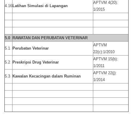
APTVM 4(20):
4.16
Latihan Simulasi di Lapangan
1/2015
5.0
RAWATAN DAN PERUBATAN VETERINAR
APTVM
5.1
Perubatan Veterinar
22(c):1/2010
APTVM 15(b):
5.2
Preskripsi Drug Veterinar
1/2011
APTVM 22(j):
5.3
Kawalan Kecacingan dalam Ruminan
1/2014