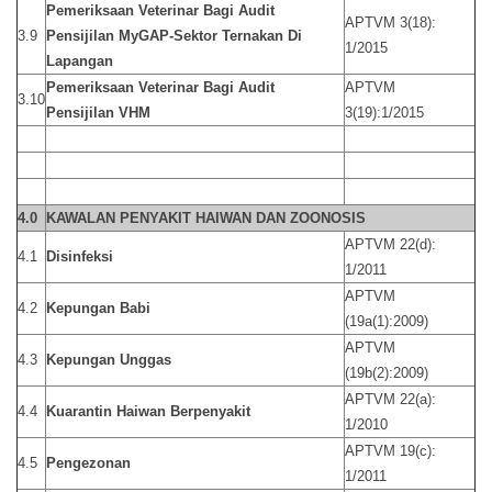
Pemeriksaan Veterinar Bagi Audit
APTVM 3(18):
3.9
Pensijilan MyGAP-Sektor Ternakan Di
1/2015
Lapangan
Pemeriksaan Veterinar Bagi Audit
APTVM
3.10
Pensijilan VHM
3(19):1/2015
4.0
KAWALAN PENYAKIT HAIWAN DAN ZOONOSIS
APTVM 22(d):
4.1
Disinfeksi
1/2011
APTVM
4.2
Kepungan Babi
(19a(1):2009)
APTVM
4.3
Kepungan Unggas
(19b(2):2009)
APTVM 22(a):
4.4
Kuarantin Haiwan Berpenyakit
1/2010
APTVM 19(c):
4.5
Pengezonan
1/2011