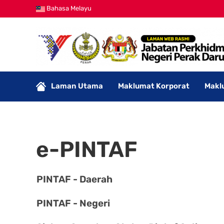
Bahasa Melayu
Laman Utama
Maklumat Korporat
Makl
e-PINTAF
PINTAF - Daerah
PINTAF - Negeri