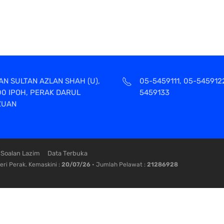
AN SULTAN AZLAN SHAH (U),
05-5459111, 05-545912
00 IPOH, PERAK DARUL
5459133
ZUAN
Soalan Lazim
Data Terbuka
ri Perak. Kemaskini :
20/07/26
• Jumlah Pelawat :
21286928