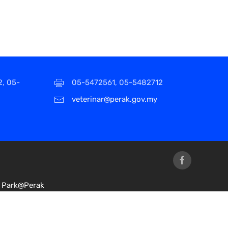
2, 05-
05-5472561, 05-5482712
veterinar@perak.gov.my
Park@Perak