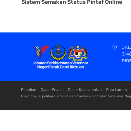
Sistem Semakan Status Pintaf Online
JAL
314
RID
Penafian
Dasar Privasi
Dasar Keselamatan
Peta Laman
Hakcipta Terpelihara © 2021 Jabatan Perkhidmatan Veterinar Nege