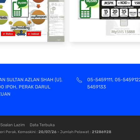
AN SULTAN AZLAN SHAH (U),
05-5459111, 05-545912
00 IPOH, PERAK DARUL
5459133
ZUAN
Soalan Lazim
Data Terbuka
ri Perak. Kemaskini :
20/07/26
• Jumlah Pelawat :
21286928