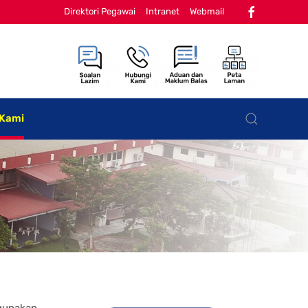
Direktori Pegawai
Intranet
Webmail
 Kami
ngunakan