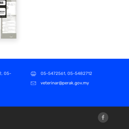
2, 05-
05-5472561, 05-5482712
veterinar@perak.gov.my