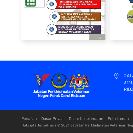
JAL
314
RID
Penafian
Dasar Privasi
Dasar Keselamatan
Peta Laman
Hakcipta Terpelihara © 2021 Jabatan Perkhidmatan Veterinar Nege