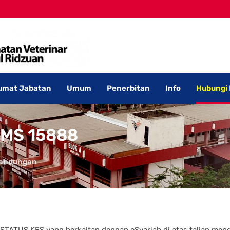
umat Jabatan
Umum
Penerbitan
Info
Hubungi
SMS 15888
andungan
TATUS KES yang berkaitan dengan eSyariah di atas talian me