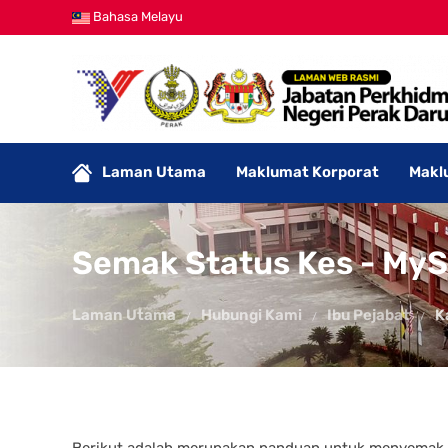
Bahasa Melayu
Laman Utama
Maklumat Korporat
Makl
Semak Status Kes - My
Laman Utama
Hubungi Kami
Ibu Pejabat
K
Berikut adalah merupakan panduan untuk menyemak S