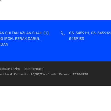
AN SULTAN AZLAN SHAH (U),
05-5459111, 05-545912
00 IPOH, PERAK DARUL
5459133
ZUAN
Soalan Lazim
Data Terbuka
ri Perak. Kemaskini :
20/07/26
• Jumlah Pelawat :
21286928