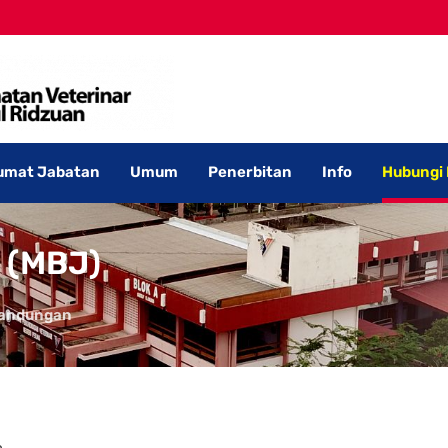
umat Jabatan
Umum
Penerbitan
Info
Hubungi
 (MBJ)
andungan
.