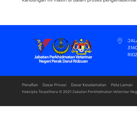
JAL
314
RID
Penafian
Dasar Privasi
Dasar Keselamatan
Peta Laman
Hakcipta Terpelihara © 2021 Jabatan Perkhidmatan Veterinar Nege