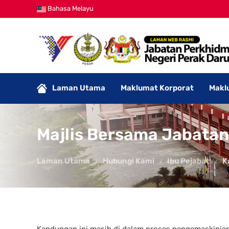
Bahasa Melayu
Laman Utama
Maklumat Korporat
Makl
Majlis Bersama Jabatan
Laman Utama
Hubungi Kami
Ibu Pejabat
K
Kandungan ini masih di dalam proses pengemaskinian