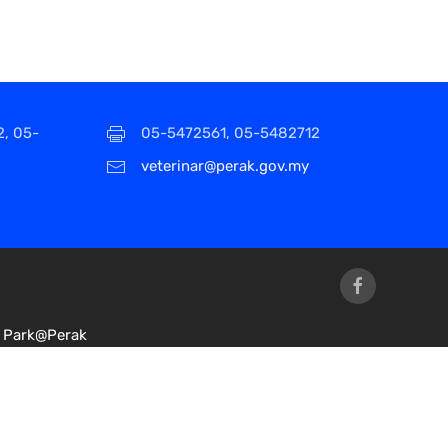
2, 05-
05-5472561, 05-5482712
veterinar@perak.gov.my
Park@Perak