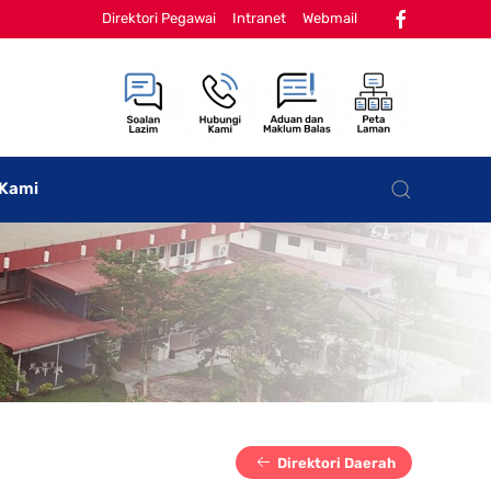
Direktori Pegawai
Intranet
Webmail
 Kami
Direktori Daerah