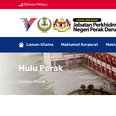
Bahasa Melayu
Laman Utama
Maklumat Korporat
Makl
Hulu Perak
Laman Utama