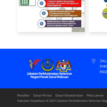
JAL
314
RID
Penafian
Dasar Privasi
Dasar Keselamatan
Peta Laman
Hakcipta Terpelihara © 2021 Jabatan Perkhidmatan Veterinar Nege