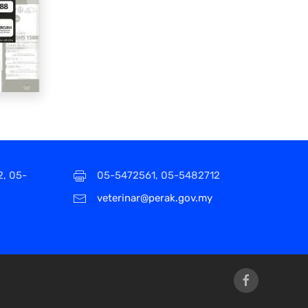
2, 05-
05-5472561, 05-5482712
veterinar@perak.gov.my