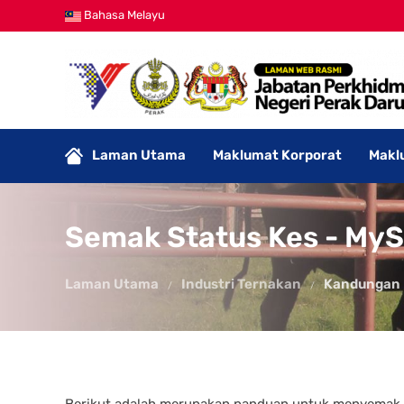
Bahasa Melayu
Laman Utama
Maklumat Korporat
Makl
Semak Status Kes - My
Laman Utama
Industri Ternakan
Kandungan
Berikut adalah merupakan panduan untuk menyemak S