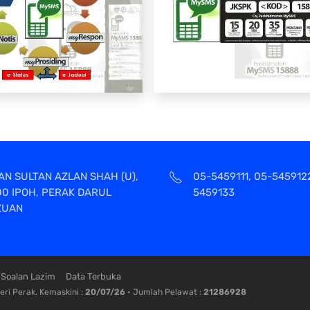
AN SULTAN AZLAN SHAH (U),
05-5459111, 05-545912
00 IPOH, PERAK DARUL
5459133
ZUAN
Soalan Lazim
Data Terbuka
ri Perak. Kemaskini :
20/07/26
• Jumlah Pelawat :
21286928