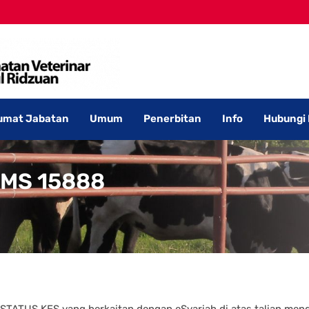
umat Jabatan
Umum
Penerbitan
Info
Hubungi
SMS 15888
TATUS KES yang berkaitan dengan eSyariah di atas talian me