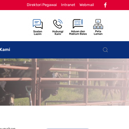
Direktori Pegawai
Intranet
Webmail
 Kami
ngunakan