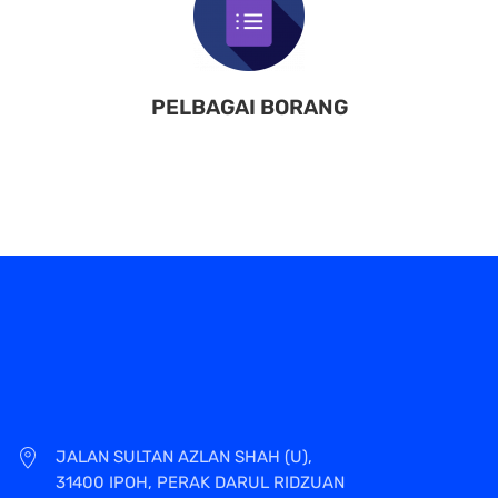
PELBAGAI BORANG
JALAN SULTAN AZLAN SHAH (U),
31400 IPOH, PERAK DARUL RIDZUAN