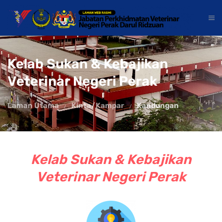
Kelab Sukan & Kebajikan
Veterinar Negeri Perak
Laman Utama
Kinta/Kampar
Kandungan
Kelab Sukan & Kebajikan
Veterinar Negeri Perak