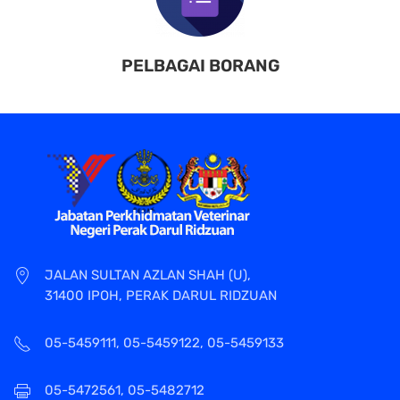
PELBAGAI BORANG
JALAN SULTAN AZLAN SHAH (U),
31400 IPOH, PERAK DARUL RIDZUAN
05-5459111, 05-5459122, 05-5459133
05-5472561, 05-5482712