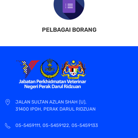
PELBAGAI BORANG
JALAN SULTAN AZLAN SHAH (U),
31400 IPOH, PERAK DARUL RIDZUAN
05-5459111, 05-5459122, 05-5459133