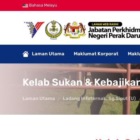
Bahasa Melayu
Laman Utama
Maklumat Korporat
Makl
Kelab Sukan & Kebajikan
Laman Utama
Ladang Infoternak, Sg.Siput (U)