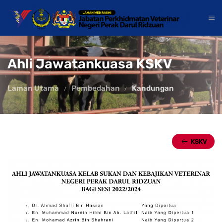
Ahli Jawatankuasa KSKV
Laman Utama
Pembedahan
Kandungan
KSKV