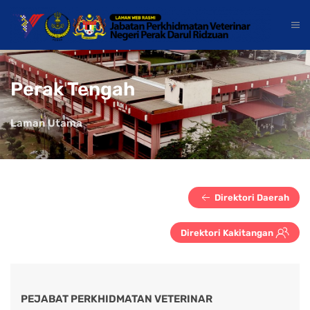
Perak Tengah
Laman Utama
Direktori Daerah
Direktori Kakitangan
PEJABAT PERKHIDMATAN VETERINAR