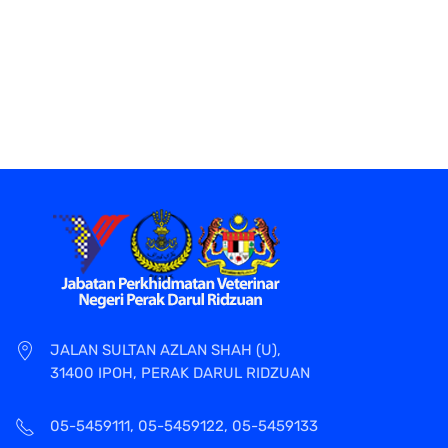
JALAN SULTAN AZLAN SHAH (U),
31400 IPOH, PERAK DARUL RIDZUAN
05-5459111, 05-5459122, 05-5459133