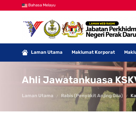
Bahasa Melayu
Laman Utama
Maklumat Korporat
Makl
Ahli Jawatankuasa KSK
Laman Utama
Rabis (Penyakit Anjing Gila)
K