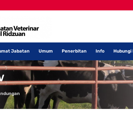
umat Jabatan
Umum
Penerbitan
Info
Hubungi
V
andungan