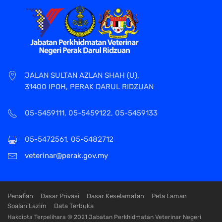
JALAN SULTAN AZLAN SHAH (U),
31400 IPOH, PERAK DARUL RIDZUAN
05-5459111, 05-5459122, 05-5459133
05-5472561, 05-5482712
veterinar@perak.gov.my
Penafian
Dasar Privasi
Dasar Keselamatan
Peta Laman
Soalan Lazim
Data Terbuka
Hakcipta Terpelihara © 2021 Jabatan Perkhidmatan Veterinar Negeri