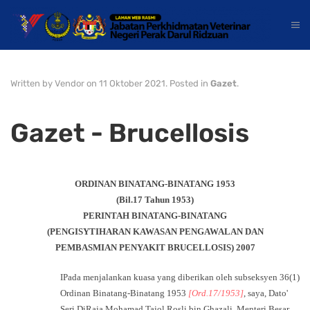
Written by Vendor on
11 Oktober 2021
. Posted in
Gazet
.
Gazet - Brucellosis
ORDINAN BINATANG-BINATANG 1953
(Bil.17 Tahun 1953)
PERINTAH BINATANG-BINATANG
(PENGISYTIHARAN KAWASAN PENGAWALAN DAN
PEMBASMIAN PENYAKIT BRUCELLOSIS) 200
7
IPada menjalankan kuasa yang diberikan oleh subseksyen 36(1)
Ordinan Binatang-Binatang 1953
[Ord.17/1953]
, saya, Dato'
Seri DiRaja Mohamad Tajol Rosli bin Ghazali, Menteri Besar