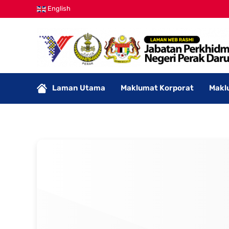
English
Laman Utama
Maklumat Korporat
Makl