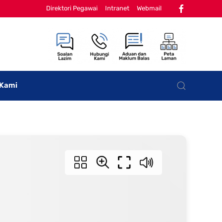
Direktori Pegawai
Intranet
Webmail
 Kami