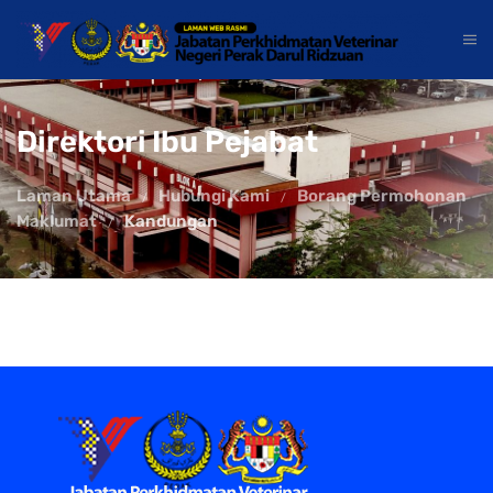
Direktori Ibu Pejabat
Laman Utama
Hubungi Kami
Borang Permohonan
Maklumat
Kandungan