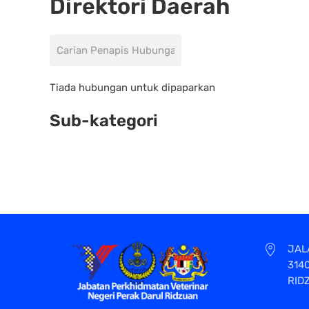
Direktori Daerah
Bidang penapis
Tidak diterbitkan
Tiada hubungan untuk dipaparkan
Sub-kategori
JAL
314
RID