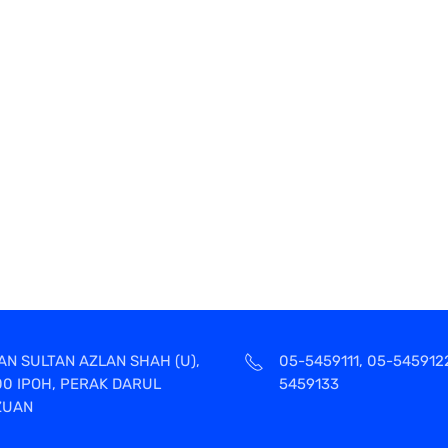
AN SULTAN AZLAN SHAH (U),
05-5459111, 05-545912
00 IPOH, PERAK DARUL
5459133
ZUAN