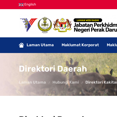
English
Laman Utama
Maklumat Korporat
Makl
Direktori Daerah
Laman Utama
Hubungi Kami
Direktori Kakit