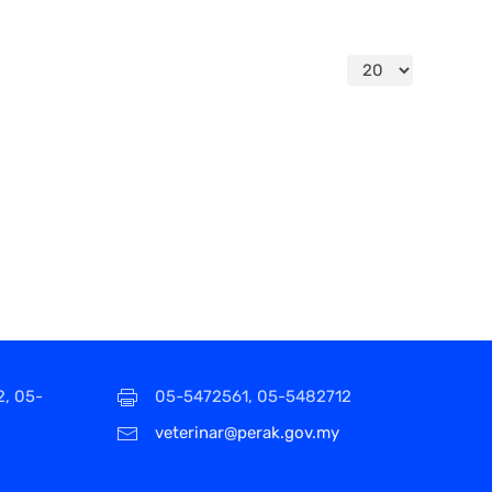
Papar #
2, 05-
05-5472561, 05-5482712
veterinar@perak.gov.my