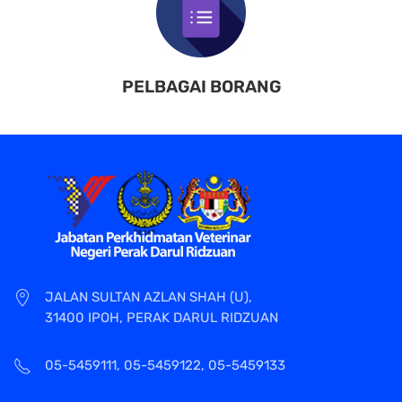
PELBAGAI BORANG
JALAN SULTAN AZLAN SHAH (U),
31400 IPOH, PERAK DARUL RIDZUAN
05-5459111, 05-5459122, 05-5459133