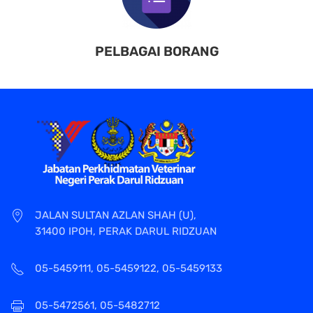
PELBAGAI BORANG
JALAN SULTAN AZLAN SHAH (U),
31400 IPOH, PERAK DARUL RIDZUAN
05-5459111, 05-5459122, 05-5459133
05-5472561, 05-5482712