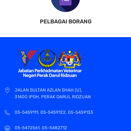
PELBAGAI BORANG
JALAN SULTAN AZLAN SHAH (U),
31400 IPOH, PERAK DARUL RIDZUAN
05-5459111, 05-5459122, 05-5459133
05-5472561, 05-5482712