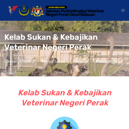
Kelab Sukan & Kebajikan
Veterinar Negeri Perak
Laman Utama
Penerbitan
Risalah
Kandungan
Kelab Sukan & Kebajikan
Veterinar Negeri Perak