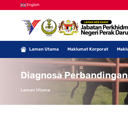
English
Laman Utama
Maklumat Korporat
Makl
Diagnosa Perbandingan
Laman Utama