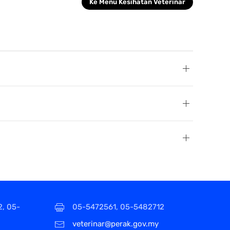
Ke Menu Kesihatan Veterinar
2, 05-
05-5472561, 05-5482712
veterinar@perak.gov.my