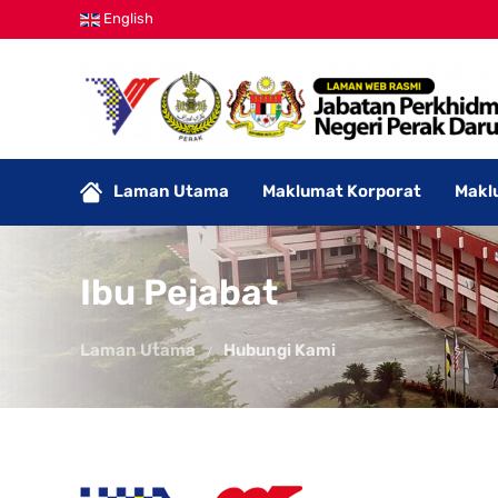
English
Laman Utama
Maklumat Korporat
Makl
Ibu Pejabat
Laman Utama
Hubungi Kami