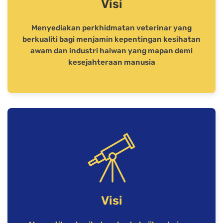
Visi
Menyediakan perkhidmatan veterinar yang
berkualiti bagi menjamin kepentingan kesihatan
awam dan industri haiwan yang mapan demi
kesejahteraan manusia
Visi