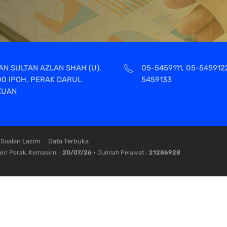
AN SULTAN AZLAN SHAH (U),
05-5459111, 05-545912
00 IPOH, PERAK DARUL
5459133
ZUAN
Soalan Lazim
Data Terbuka
ri Perak. Kemaskini :
20/07/26
• Jumlah Pelawat :
21286928