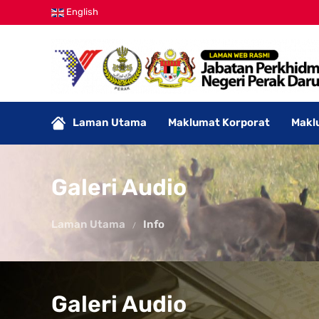
English
Laman Utama
Maklumat Korporat
Makl
Galeri Audio
Laman Utama
Info
Galeri Audio