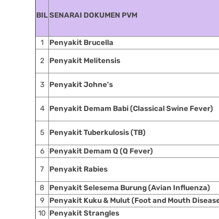
BIL
SENARAI DOKUMEN PVM
1
Penyakit Brucella
2
Penyakit Melitensis
3
Penyakit Johne's
4
Penyakit Demam Babi (Classical Swine Fever)
5
Penyakit Tuberkulosis (TB)
6
Penyakit Demam Q (Q Fever)
7
Penyakit Rabies
8
Penyakit Selesema Burung (Avian Influenza)
9
Penyakit Kuku & Mulut (Foot and Mouth Diseas
10
Penyakit Strangles