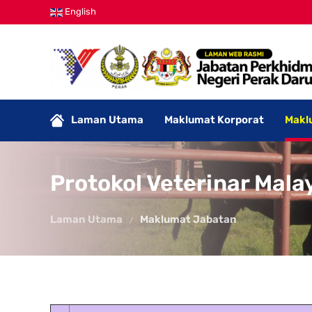
English
Laman Utama
Maklumat Korporat
Makl
Protokol Veterinar Mala
Laman Utama
Maklumat Jabatan