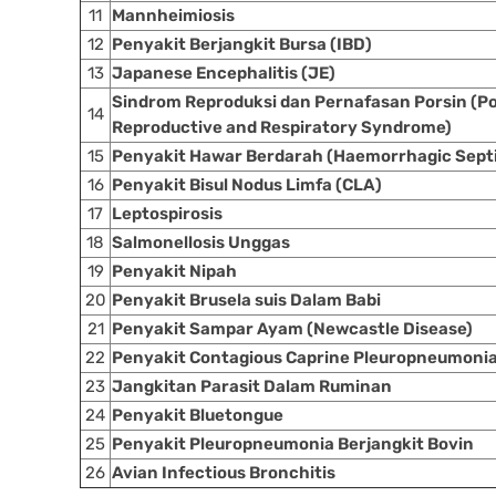
11
Mannheimiosis
12
Penyakit Berjangkit Bursa (IBD)
13
Japanese Encephalitis (JE)
Sindrom Reproduksi dan Pernafasan Porsin (P
14
Reproductive and Respiratory Syndrome)
15
Penyakit Hawar Berdarah (Haemorrhagic Sept
16
Penyakit Bisul Nodus Limfa (CLA)
17
Leptospirosis
18
Salmonellosis Unggas
19
Penyakit Nipah
20
Penyakit Brusela suis Dalam Babi
21
Penyakit Sampar Ayam (Newcastle Disease)
22
Penyakit Contagious Caprine Pleuropneumoni
23
Jangkitan Parasit Dalam Ruminan
24
Penyakit Bluetongue
25
Penyakit Pleuropneumonia Berjangkit Bovin
26
Avian Infectious Bronchitis