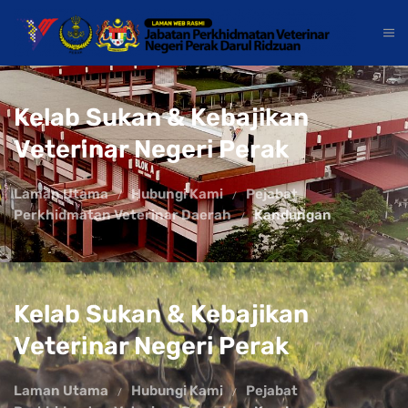
Kelab Sukan & Kebajikan
Veterinar Negeri Perak
Laman Utama
Hubungi Kami
Pejabat
Perkhidmatan Veterinar Daerah
Kandungan
Kelab Sukan & Kebajikan
Veterinar Negeri Perak
Laman Utama
Hubungi Kami
Pejabat